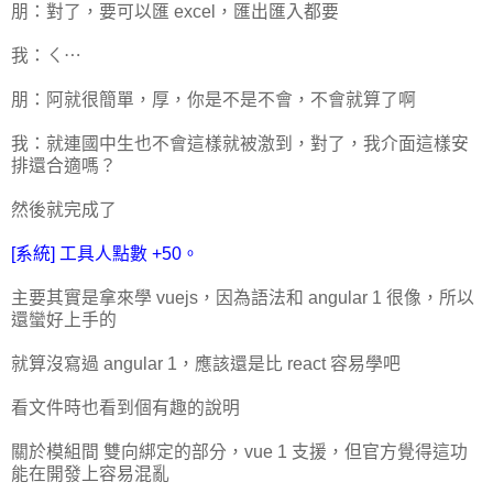
朋：對了，要可以匯 excel，匯出匯入都要
我：ㄑ⋯
朋：阿就很簡單，厚，你是不是不會，不會就算了啊
我：就連國中生也不會這樣就被激到，對了，我介面這樣安
排還合適嗎？
然後就完成了
[系統] 工具人點數 +50。
主要其實是拿來學 vuejs，因為語法和 angular 1 很像，所以
還蠻好上手的
就算沒寫過 angular 1，應該還是比 react 容易學吧
看文件時也看到個有趣的說明
關於模組間 雙向綁定的部分，vue 1 支援，但官方覺得這功
能在開發上容易混亂