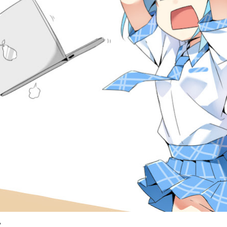
？應該說你有工作嗎？ 我：說我畫廢圖，可以忍，但侮蔑我榮譽社畜的驕傲，就
出現，伺服器大概掛了，之後再試試) 其實想學很久了 live2D ，但一直很懶，
電