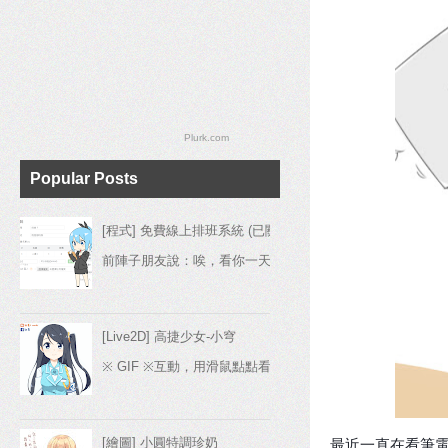
Plurk.com
Popular Posts
[程式] 免費線上排班系統 (已關閉)
前陣子朋友說：唉，看你一天到晚發廢圖，你真的是工程師嗎
[Live2D] 高捷少女-小穹
※ GIF ※互動，用滑鼠點點看(要讀取一下，如果兩分鐘內沒
[繪圖] 小圓特調珍奶
最近一直在看筆