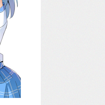
不行！ 朋：不然這樣啦，我最近想要個排班系統，你就寫寫看吧 我：那你要出
 之前碰一下覺得調參數超悶就又放生了， 這次年假時剛好有空檔，再捏緊 LP 嘗