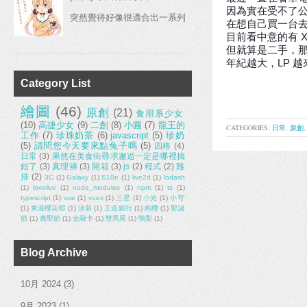
因為實在受不了
突然覺得好像很適合出一系列，各種食物主題的內紋 嗯？不知道我在
在想自己買一台
目前看中意的有 XPS 
但就算是二手，那
年紀越大，LP 
Category List
繪圖
(46)
原創
(21)
食用系少女
(10)
高捷少女
(9)
二創
(8)
小圓
(7)
龍王的
CATEGORIES:
日常
,
原創
工作
(7)
珍珠奶茶
(6)
javascript
(5)
珍奶
(5)
請問您今天要來點兔子嗎
(5)
四格
(4)
日常
(3)
果然在美食街尋求邂逅一定是哪裡搞
錯了
(3)
真理褲
(3)
開箱
(3)
js
(2)
程式
(2)
雞
排
(2)
3C
(1)
Galaxy
(1)
S10e
(1)
live2d
(1)
lodash
(1)
lovelive
(1)
node_modules
(1)
npm
(1)
ts
(1)
typescript
(1)
vue
(1)
vuex
(1)
三星
(1)
小光
(1)
小穹
(1)
東港櫻花蝦
(1)
泳裝
(1)
王道銀行
(1)
絢櫻
(1)
聖誕
節
(1)
萬聖節
(1)
金融卡
(1)
雙馬尾
(1)
鴨梨
(1)
Blog Archive
10月 2024
(3)
9月 2023
(1)