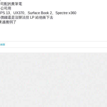
公司配的糞筆電
講啥嗎？ 真羨慕…千萬不要變成像我這樣的大人… 差分在哪裡，絕對難不倒你！ 遊戲即將
去公司用
13、UX370、Surface Book 2
、
Spectre x360
價錢還是沒辦法捏 LP 給他衝下去
越來越脆弱了
,
繪圖