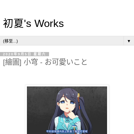
初夏's Works
▼
2020年9月5日 星期六
[繪圖] 小穹 - お可愛いこと