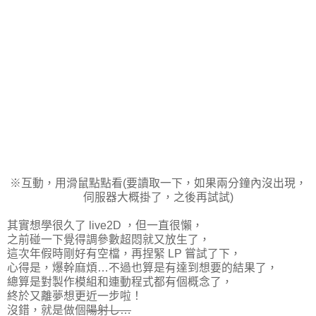
※互動，用滑鼠點點看(要讀取一下，如果兩分鐘內沒出現，
伺服器大概掛了，之後再試試)
其實想學很久了 live2D ，但一直很懶，
之前碰一下覺得調參數超悶就又放生了，
這次年假時剛好有空檔，再捏緊 LP 嘗試了下，
心得是，爆幹麻煩…不過也算是有達到想要的結果了，
總算是對製作模組和連動程式都有個概念了，
終於又離夢想更近一步啦！
沒錯，就是做個
陽射し…