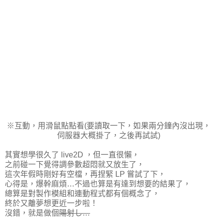
※互動，用滑鼠點點看(要讀取一下，如果兩分鐘內沒出現，
伺服器大概掛了，之後再試試)
其實想學很久了 live2D ，但一直很懶，
之前碰一下覺得調參數超悶就又放生了，
這次年假時剛好有空檔，再捏緊 LP 嘗試了下，
心得是，爆幹麻煩…不過也算是有達到想要的結果了，
總算是對製作模組和連動程式都有個概念了，
終於又離夢想更近一步啦！
沒錯，就是做個
陽射し…