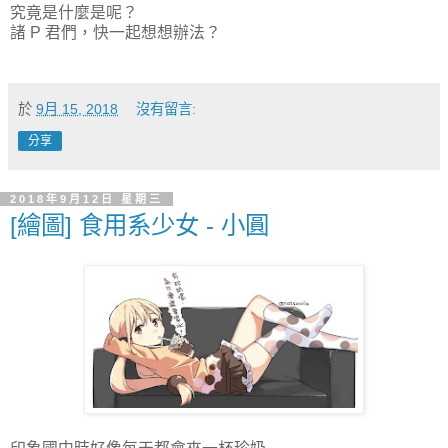
究竟是什麼是呢？
諸 P 君們，快一起想想辦法？
於
9月 15, 2018
沒有留言:
分享
2018年9月12日 星期三
[繪圖] 食用系少女 - 小圓