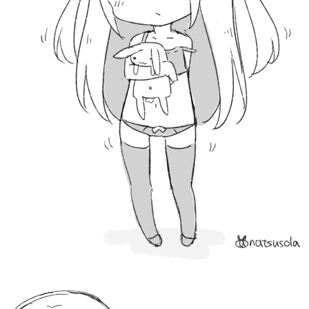
？應該說你有工作嗎？ 我：說我畫廢圖，可以忍，但侮蔑我榮譽社畜的驕傲，就
出現，伺服器大概掛了，之後再試試) 其實想學很久了 live2D ，但一直很懶，