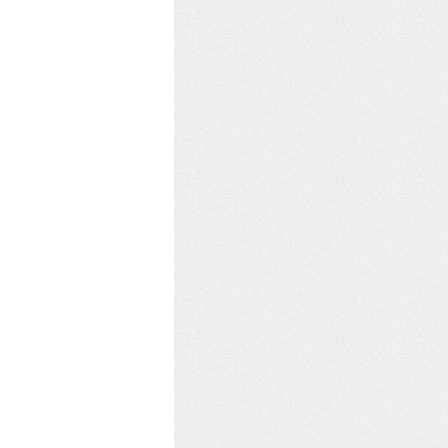
不行！ 朋：不然這樣啦，我最近想要個排班系統，你就寫寫看吧 我：那你要出
 之前碰一下覺得調參數超悶就又放生了， 這次年假時剛好有空檔，再捏緊 LP 嘗