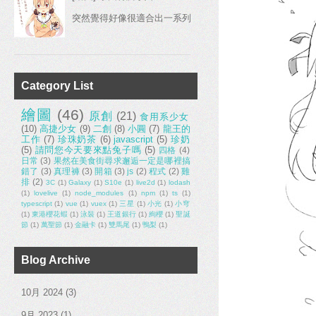
突然覺得好像很適合出一系列，各種食物主題的內紋 嗯？不知道我在
Category List
繪圖
(46)
原創
(21)
食用系少女
(10)
高捷少女
(9)
二創
(8)
小圓
(7)
龍王的
工作
(7)
珍珠奶茶
(6)
javascript
(5)
珍奶
(5)
請問您今天要來點兔子嗎
(5)
四格
(4)
日常
(3)
果然在美食街尋求邂逅一定是哪裡搞
錯了
(3)
真理褲
(3)
開箱
(3)
js
(2)
程式
(2)
雞
排
(2)
3C
(1)
Galaxy
(1)
S10e
(1)
live2d
(1)
lodash
(1)
lovelive
(1)
node_modules
(1)
npm
(1)
ts
(1)
typescript
(1)
vue
(1)
vuex
(1)
三星
(1)
小光
(1)
小穹
(1)
東港櫻花蝦
(1)
泳裝
(1)
王道銀行
(1)
絢櫻
(1)
聖誕
節
(1)
萬聖節
(1)
金融卡
(1)
雙馬尾
(1)
鴨梨
(1)
Blog Archive
10月 2024
(3)
9月 2023
(1)