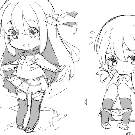
講啥嗎？ 真羨慕…千萬不要變成像我這樣的大人… 差分在哪裡，絕對難不倒你！ 遊戲即將