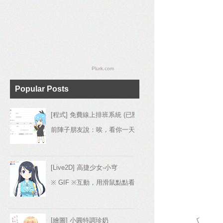
Plurk.com
Popular Posts
[程式] 免費線上排班系統 (已關閉)
前陣子朋友說：唉，看你一天到晚發廢圖，你真的是工程師嗎
[Live2D] 高捷少女-小穹
※ GIF ※互動，用滑鼠點點看(要讀取一下，如果兩分鐘內沒
[繪圖] 小圓特調珍奶