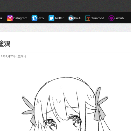
ok
Instagram
Pixiv
Twitter
Ko-fi
Gumroad
Github
版塗鴉
018年9月23日 星期日